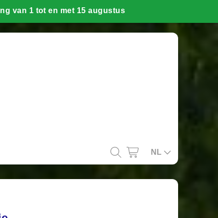
NL
ie