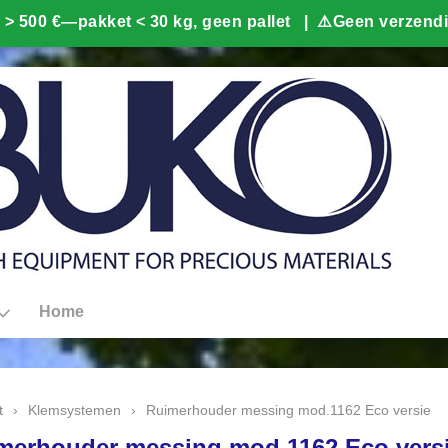
Home
t
›
Klemsystemen
›
Ruimerhouder messing mod.1162 Eco versie
merhouder messing mod.1162 Eco vers