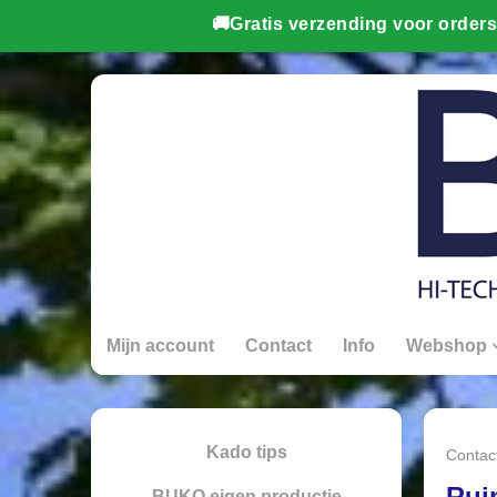
Mijn account
Contact
Info
Webshop
Kado tips
Contac
Rui
BUKO eigen productie