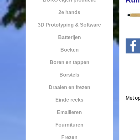
2e hands
3D Prototyping & Software
Batterijen
Boeken
Boren en tappen
Borstels
Draaien en frezen
Met o
Einde reeks
Emailleren
Fournituren
Frezen