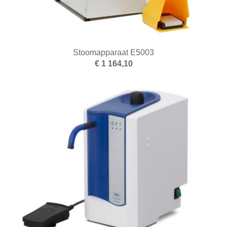
Nieuwe artikelen
Opleiding
Oppervlakte behandeling
Stoomapparaat E5003
€ 1 164,10
Optiek
Parelrijgen
Pincetten
Polijsten
Reinigen en drogen
Ringapparatuur
Scharen
Schuren
Smeden