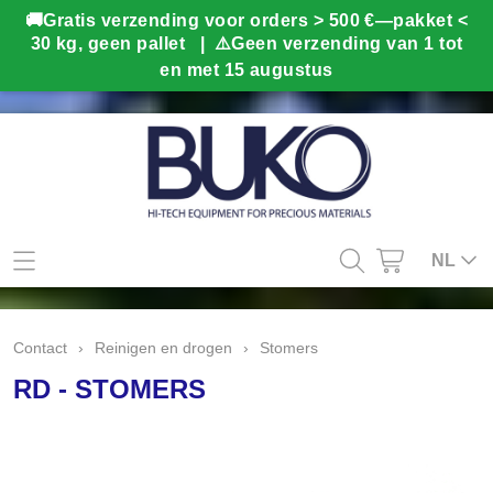
Mijn account
NL
Contact
Contact
›
Reinigen en drogen
›
Stomers
Info
RD - STOMERS
Webshop
Kado tips
Home