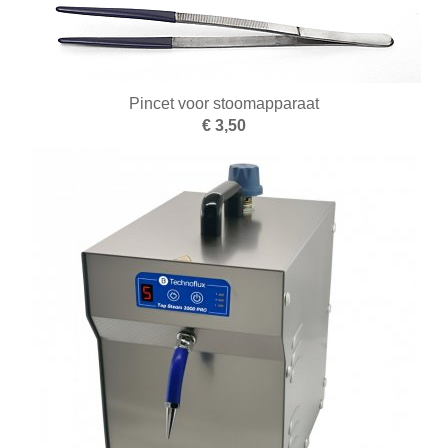
BUKO eigen productie
2e hands
3D Prototyping & Software
Pincet voor stoomapparaat
€ 3,50
Batterijen
Boeken
Boren en tappen
Borstels
Draaien en frezen
Einde reeks
Emailleren
Fournituren