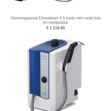
Smelten
Stoomapparaat Elmasteam 4,5 basic met vaste kop
Solderen
en voetpedaal
€ 1 210,00
Stempelen
Tangen
Vijlen
Walsen en draadtrekgereedschap
Wasbewerking
Werkbanken en toebehoren
Zandstralen
Zagen