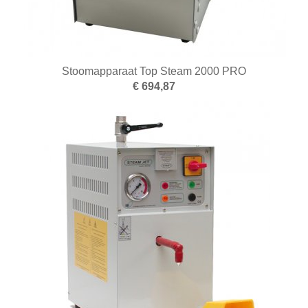
Frezen
Galvano
Gieten
Stoomapparaat Top Steam 2000 PRO
€ 694,87
Graveren en zetten
Hamers
Hangmotoren en toebehoren
Klemsystemen
Legeringen
Meetinstrumenten
Micromotoren
Microscopen