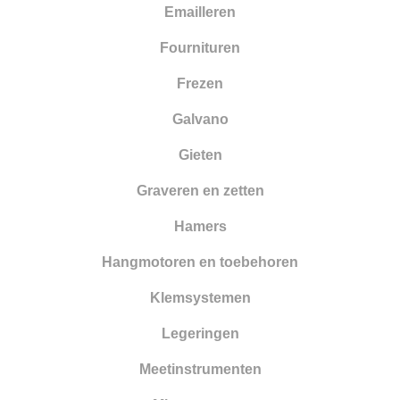
Emailleren
Smelten
Fournituren
Solderen
Frezen
Stempelen
Galvano
Tangen
Gieten
Vijlen
Graveren en zetten
Walsen en draadtrekgereedschap
Hamers
Wasbewerking
Hangmotoren en toebehoren
Werkbanken en toebehoren
Klemsystemen
Zandstralen
Legeringen
Zagen
Meetinstrumenten