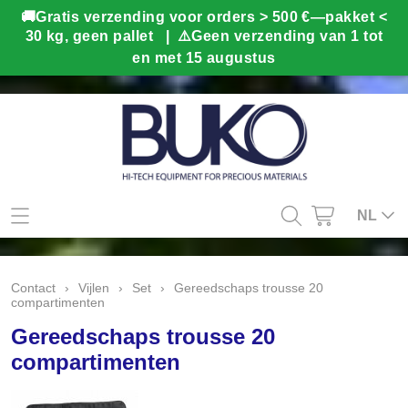
Mijn account
NL
Contact
Contact
›
Vijlen
›
Set
›
Gereedschaps trousse 20
compartimenten
Info
Gereedschaps trousse 20
Webshop
compartimenten
Kado tips
Home