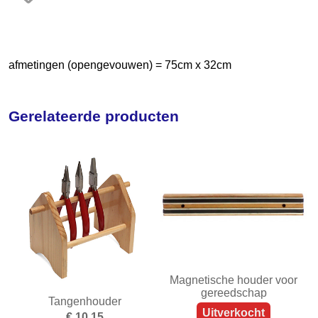
Frezen
Galvano
afmetingen (opengevouwen) = 75cm x 32cm
Gieten
Graveren en zetten
Gerelateerde producten
Hamers
Hangmotoren en toebehoren
Klemsystemen
Legeringen
Meetinstrumenten
Micromotoren
Magnetische houder voor
gereedschap
Microscopen
Tangenhouder
Uitverkocht
€ 10,15