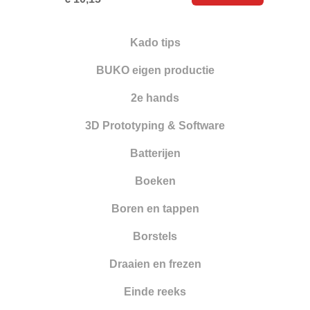
Nieuwe artikelen
Opleiding
Kado tips
Oppervlakte behandeling
BUKO eigen productie
Optiek
2e hands
Parelrijgen
3D Prototyping & Software
Pincetten
Batterijen
Polijsten
Boeken
Reinigen en drogen
Boren en tappen
Ringapparatuur
Borstels
Scharen
Draaien en frezen
Schuren
Einde reeks
Smeden