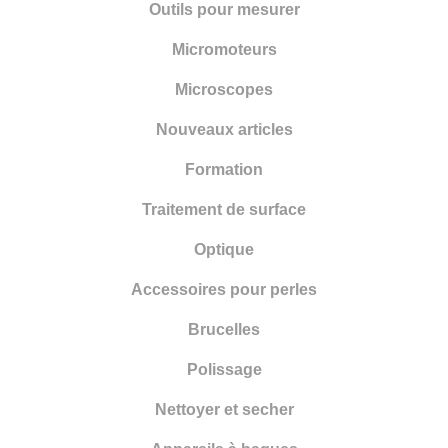
Outils pour mesurer
Accessoires pour perles
Micromoteurs
Brucelles
Microscopes
Polissage
Nouveaux articles
Nettoyer et secher
Formation
Appareils à bagues
Traitement de surface
Cisailles
Optique
Emeriser
Accessoires pour perles
Forger
Brucelles
Fondre
Polissage
Souder
Nettoyer et secher
Poinçonner