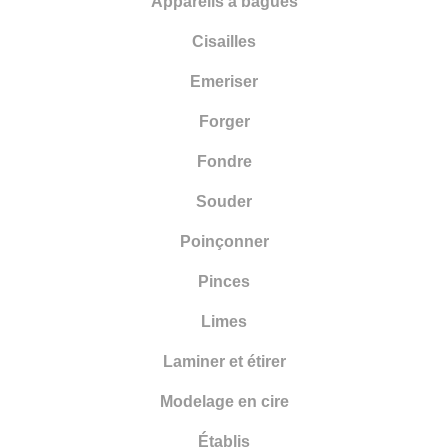
Appareils à bagues
Pinces
Cisailles
Limes
Emeriser
Laminer et étirer
Forger
Modelage en cire
Fondre
Établis
Souder
Sabler
Poinçonner
Scier
Pinces
Limes
Laminer et étirer
Modelage en cire
Établis