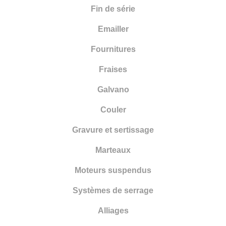
Fin de série
Marteaux
Emailler
Moteurs suspendus
Fournitures
Systèmes de serrage
Fraises
Alliages
Galvano
Outils pour mesurer
Couler
Micromoteurs
Gravure et sertissage
Microscopes
Marteaux
Nouveaux articles
Moteurs suspendus
Formation
Systèmes de serrage
Traitement de surface
Alliages
Optique