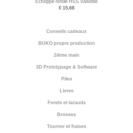
Échoppe ronde HSS Vallorbe
€ 15,68
Livres
Forets et tarauds
Conseils cadeaux
Brosses
BUKO propre production
Tourner et fraises
2ième main
Fin de série
3D Prototypage & Software
Emailler
Piles
Fournitures
Livres
Fraises
Forets et tarauds
Galvano
Brosses
Couler
Tourner et fraises
Gravure et sertissage