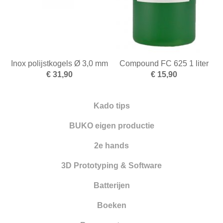
Smelten
Solderen
Stempelen
Inox polijstkogels Ø 3,0 mm
Compound FC 625 1 liter
€ 31,90
€ 15,90
Tangen
Vijlen
Kado tips
Walsen en draadtrekgereedschap
BUKO eigen productie
Wasbewerking
2e hands
Werkbanken en toebehoren
3D Prototyping & Software
Zandstralen
Batterijen
Zagen
Boeken