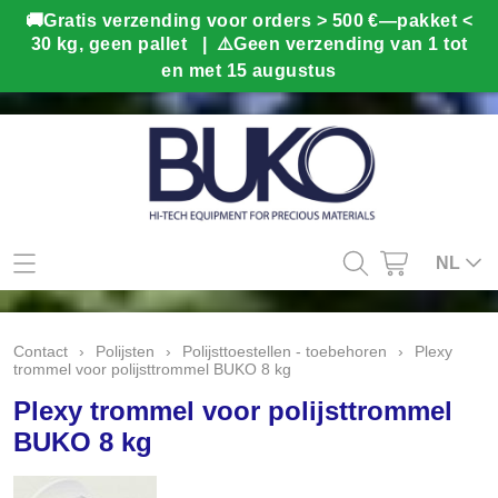
Mijn account
NL
Contact
Contact
›
Polijsten
›
Polijsttoestellen - toebehoren
›
Plexy
trommel voor polijsttrommel BUKO 8 kg
Info
Plexy trommel voor polijsttrommel
Webshop
BUKO 8 kg
Kado tips
Home