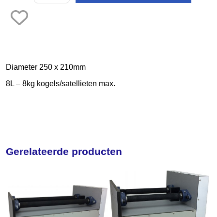
Frezen
Galvano
Gieten
Graveren en zetten
Diameter 250 x 210mm
8L – 8kg kogels/satellieten max.
Hamers
Hangmotoren en toebehoren
Klemsystemen
Legeringen
Gerelateerde producten
Meetinstrumenten
Micromotoren
Microscopen