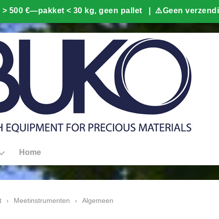
Home
t
›
Meetinstrumenten
›
Algemeen