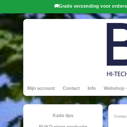
Mijn account
Contact
Info
Webshop
Kado tips
Contac
BUKO eigen productie