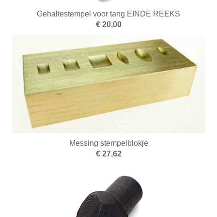
Nieuwe artikelen
Gehaltestempel voor tang EINDE REEKS
Opleiding
€ 20,00
Oppervlakte behandeling
Optiek
Parelrijgen
Pincetten
Polijsten
Reinigen en drogen
Messing stempelblokje
€ 27,62
Ringapparatuur
Scharen
Schuren
Smeden