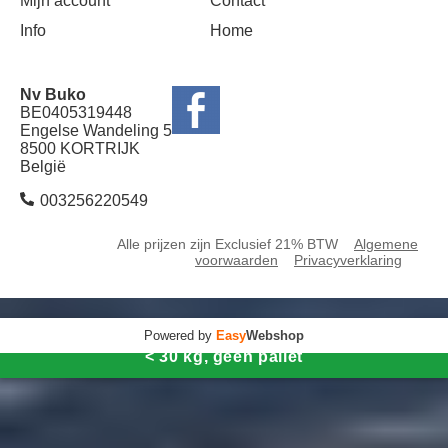
Mijn account
Contact
Info
Home
Nv Buko
BE0405319448
Engelse Wandeling 5
8500 KORTRIJK
België
003256220549
Alle prijzen zijn Exclusief 21% BTW
Algemene
voorwaarden
Privacyverklaring
Powered by
Easy
Webshop