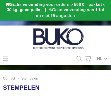
Mijn account
NL
Contact
Contact
›
Stempelen
Info
STEMPELEN
Webshop
Kado tips
Home