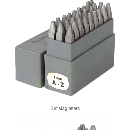
BUKO eigen productie
2e hands
3D Prototyping & Software
Batterijen
Boeken
Boren en tappen
Borstels
Draaien en frezen
Einde reeks
Set slagletters
Emailleren
Fournituren