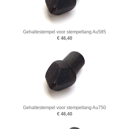
Smelten
Solderen
Gehaltestempel voor stempeltang Au585
Stempelen
€ 46,40
Tangen
Vijlen
Walsen en draadtrekgereedschap
Wasbewerking
Werkbanken en toebehoren
Zandstralen
Gehaltestempel voor stempeltang Au750
€ 46,40
Zagen