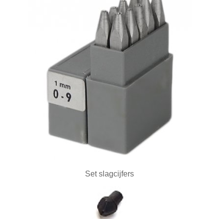
Frezen
Galvano
Gieten
Graveren en zetten
Hamers
Hangmotoren en toebehoren
Klemsystemen
Legeringen
Meetinstrumenten
Set slagcijfers
Micromotoren
Microscopen