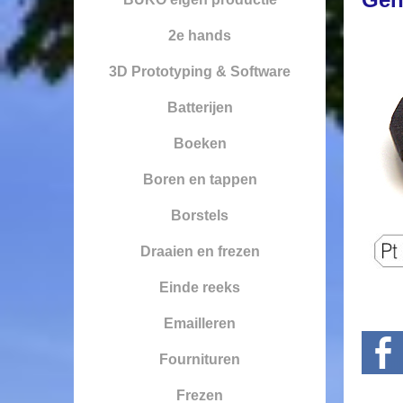
2e hands
3D Prototyping & Software
Batterijen
Boeken
Boren en tappen
Borstels
Draaien en frezen
Einde reeks
Emailleren
Fournituren
Frezen