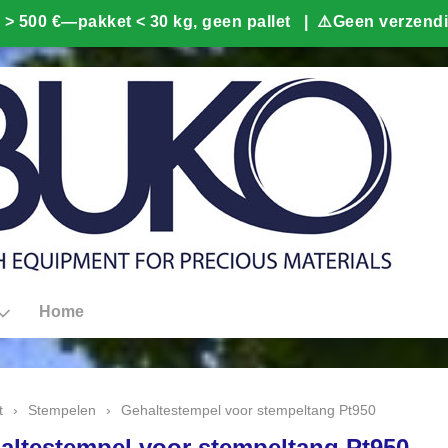
Home
t
›
Stempelen
›
Gehaltestempel voor stempeltang Pt950
altestempel voor stempeltang Pt950