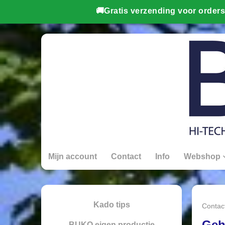
Mijn account
Contact
Info
Webshop
Kado tips
Contac
Geh
BUKO eigen productie