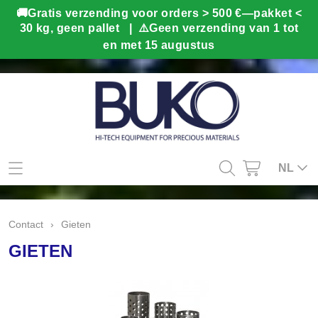
Mijn account
NL
Contact
Contact
›
Gieten
Info
GIETEN
Webshop
Kado tips
Home