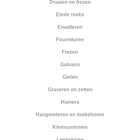
Draaien en frezen
Smelten
Einde reeks
Solderen
Emailleren
Stempelen
Fournituren
Tangen
Frezen
Vijlen
Galvano
Walsen en draadtrekgereedschap
Gieten
Wasbewerking
Graveren en zetten
Werkbanken en toebehoren
Hamers
Zandstralen
Hangmotoren en toebehoren
Zagen
Klemsystemen
Legeringen