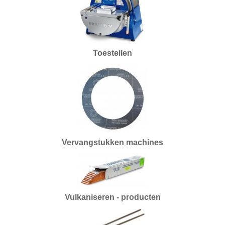
Frezen
Galvano
Gieten
Toestellen
Graveren en zetten
Hamers
Hangmotoren en toebehoren
Klemsystemen
Vervangstukken machines
Legeringen
Meetinstrumenten
Micromotoren
Vulkaniseren - producten
Microscopen