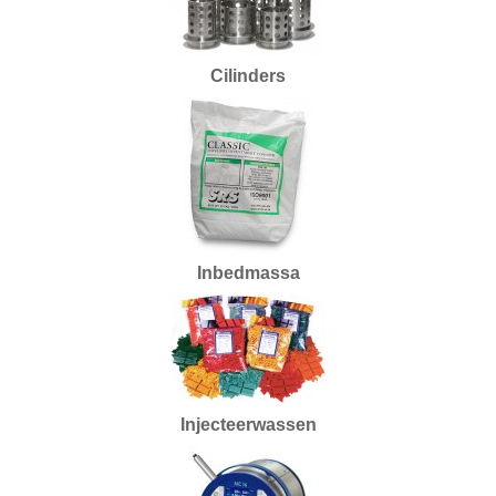
BUKO eigen productie
2e hands
Cilinders
3D Prototyping & Software
Batterijen
Boeken
Boren en tappen
Inbedmassa
Borstels
Draaien en frezen
Einde reeks
Emailleren
Injecteerwassen
Fournituren