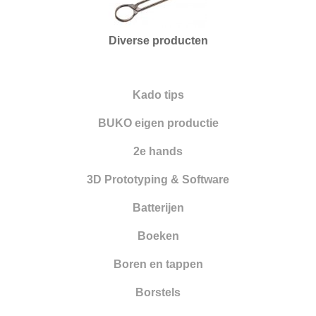
Nieuwe artikelen
Opleiding
Diverse producten
Oppervlakte behandeling
Optiek
Kado tips
Parelrijgen
BUKO eigen productie
Pincetten
2e hands
Polijsten
3D Prototyping & Software
Reinigen en drogen
Batterijen
Ringapparatuur
Boeken
Scharen
Boren en tappen
Schuren
Borstels
Smeden