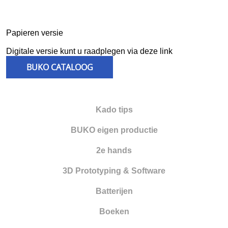
Frezen
Galvano
Papieren versie
Gieten
Digitale versie kunt u raadplegen via deze link
BUKO CATALOOG
Graveren en zetten
Hamers
Hangmotoren en toebehoren
Kado tips
Klemsystemen
BUKO eigen productie
Legeringen
2e hands
Meetinstrumenten
3D Prototyping & Software
Micromotoren
Batterijen
Microscopen
Boeken