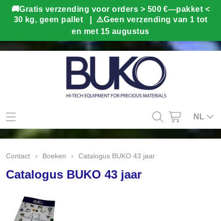
Mijn account
NL
Contact
Contact
›
Boeken
›
Catalogus BUKO 43 jaar
Info
Catalogus BUKO 43 jaar
Webshop
Kado tips
Home