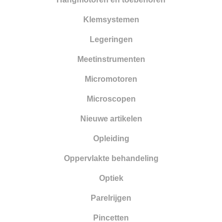
Smelten
Klemsystemen
Solderen
Legeringen
Stempelen
Meetinstrumenten
Tangen
Micromotoren
Vijlen
Microscopen
Walsen en draadtrekgereedschap
Nieuwe artikelen
Wasbewerking
Opleiding
Werkbanken en toebehoren
Oppervlakte behandeling
Zandstralen
Optiek
Zagen
Parelrijgen
Pincetten