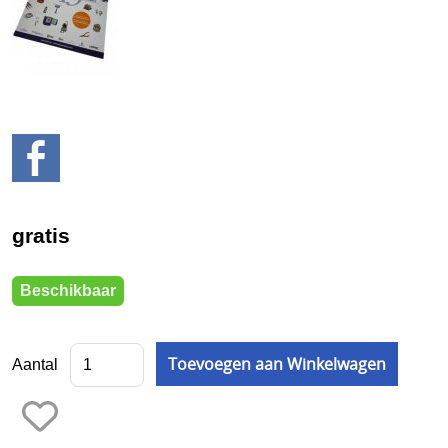
BUKO eigen productie
2e hands
3D Prototyping & Software
Batterijen
Boeken
Boren en tappen
gratis
Borstels
Beschikbaar
Draaien en frezen
Einde reeks
Aantal
Emailleren
Fournituren