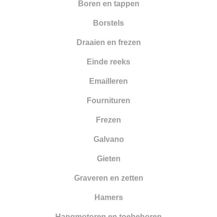
Nieuwe artikelen
Boren en tappen
Opleiding
Borstels
Oppervlakte behandeling
Draaien en frezen
Optiek
Einde reeks
Parelrijgen
Emailleren
Pincetten
Fournituren
Polijsten
Frezen
Reinigen en drogen
Galvano
Ringapparatuur
Gieten
Scharen
Graveren en zetten
Schuren
Hamers
Smeden
Hangmotoren en toebehoren