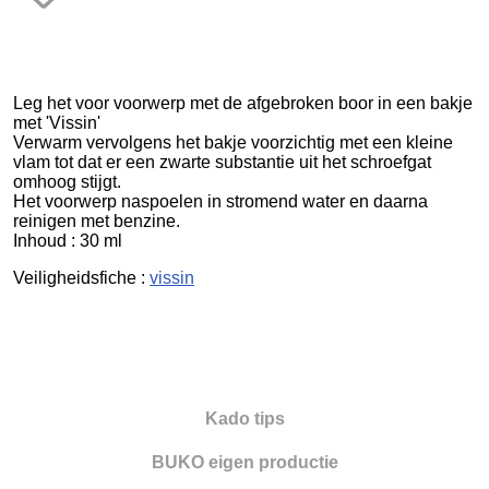
Frezen
Galvano
Gieten
Leg het voor voorwerp met de afgebroken boor in een bakje
met 'Vissin'
Verwarm vervolgens het bakje voorzichtig met een kleine
Graveren en zetten
vlam tot dat er een zwarte substantie uit het schroefgat
omhoog stijgt.
Hamers
Het voorwerp naspoelen in stromend water en daarna
reinigen met benzine.
Hangmotoren en toebehoren
Inhoud : 30 ml
Klemsystemen
Veiligheidsfiche :
vissin
Legeringen
Meetinstrumenten
Micromotoren
Kado tips
Microscopen
BUKO eigen productie