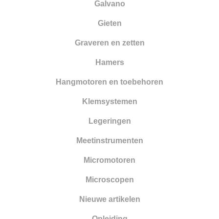
Galvano
Smelten
Gieten
Solderen
Graveren en zetten
Stempelen
Hamers
Tangen
Hangmotoren en toebehoren
Vijlen
Klemsystemen
Walsen en draadtrekgereedschap
Legeringen
Wasbewerking
Meetinstrumenten
Werkbanken en toebehoren
Micromotoren
Zandstralen
Microscopen
Zagen
Nieuwe artikelen
Opleiding