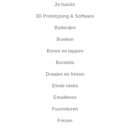
Nieuwe artikelen
2e hands
Opleiding
3D Prototyping & Software
Oppervlakte behandeling
Batterijen
Optiek
Boeken
Parelrijgen
Boren en tappen
Pincetten
Borstels
Polijsten
Draaien en frezen
Reinigen en drogen
Einde reeks
Ringapparatuur
Emailleren
Scharen
Fournituren
Schuren
Frezen
Smeden