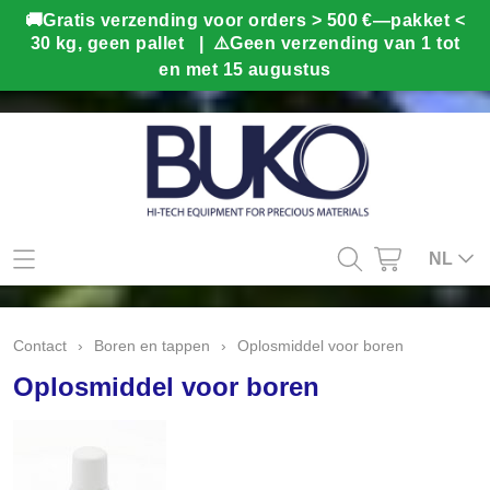
Mijn account
NL
Contact
Contact
›
Boren en tappen
›
Oplosmiddel voor boren
Info
Oplosmiddel voor boren
Webshop
Kado tips
Home