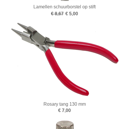
Lamellen schuurborstel op stift
Smelten
€ 8,67
€ 5,00
Solderen
Stempelen
Tangen
Vijlen
Walsen en draadtrekgereedschap
Wasbewerking
Werkbanken en toebehoren
Zandstralen
Rosary tang 130 mm
€ 7,00
Zagen