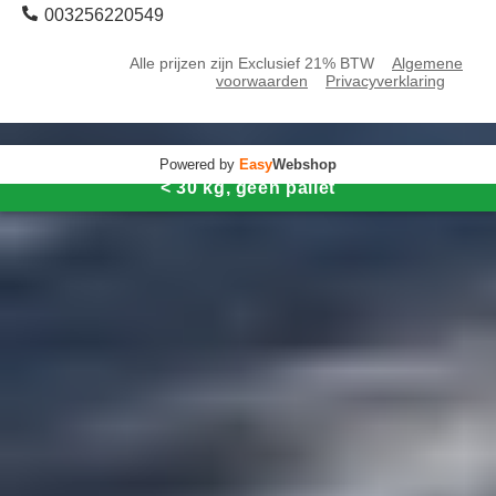
003256220549
Alle prijzen zijn Exclusief 21% BTW
Algemene
voorwaarden
Privacyverklaring
Powered by
Easy
Webshop