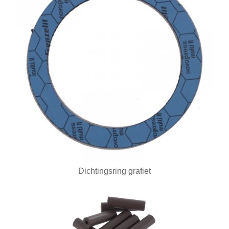
BUKO eigen productie
2e hands
3D Prototyping & Software
Batterijen
Boeken
Boren en tappen
Borstels
Draaien en frezen
Dichtingsring grafiet
Einde reeks
Emailleren
Fournituren