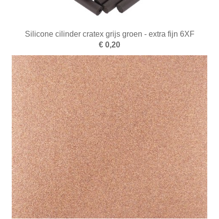
Frezen
Galvano
Silicone cilinder cratex grijs groen - extra fijn 6XF
€ 0,20
Gieten
Graveren en zetten
Hamers
Hangmotoren en toebehoren
Klemsystemen
Legeringen
Meetinstrumenten
Micromotoren
Microscopen