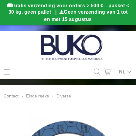
Mijn account
NL
Contact
Contact
›
Einde reeks
›
Diverse
Info
Webshop
Kado tips
Home