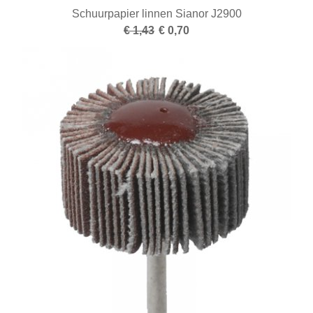
Nieuwe artikelen
Schuurpapier linnen Sianor J2900
€ 1,43
€ 0,70
Opleiding
Oppervlakte behandeling
Optiek
Parelrijgen
Pincetten
Polijsten
Reinigen en drogen
Ringapparatuur
Scharen
Schuren
Smeden