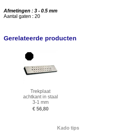
Frezen
Afmetingen : 3 - 0.5 mm
Aantal gaten : 20
Galvano
Gieten
Gerelateerde producten
Graveren en zetten
Hamers
Hangmotoren en toebehoren
Klemsystemen
Legeringen
Trekplaat
achtkant in staal
Meetinstrumenten
3-1 mm
€ 56,80
Micromotoren
Microscopen
Kado tips