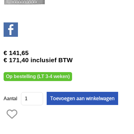
BUKO eigen productie
2e hands
3D Prototyping & Software
Batterijen
€ 141,65
Boeken
€ 171,40 inclusief BTW
Boren en tappen
Op bestelling (LT 3-4 weken)
Borstels
Draaien en frezen
Aantal
Einde reeks
Emailleren
Fournituren