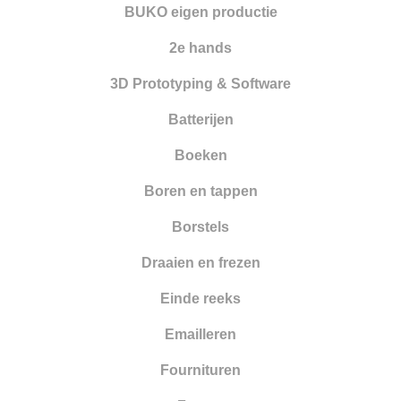
Nieuwe artikelen
BUKO eigen productie
Opleiding
2e hands
Oppervlakte behandeling
3D Prototyping & Software
Optiek
Batterijen
Parelrijgen
Boeken
Pincetten
Boren en tappen
Polijsten
Borstels
Reinigen en drogen
Draaien en frezen
Ringapparatuur
Einde reeks
Scharen
Emailleren
Schuren
Fournituren
Smeden