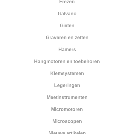
Frezen
Smelten
Galvano
Solderen
Gieten
Stempelen
Graveren en zetten
Tangen
Hamers
Vijlen
Hangmotoren en toebehoren
Walsen en draadtrekgereedschap
Klemsystemen
Wasbewerking
Legeringen
Werkbanken en toebehoren
Meetinstrumenten
Zandstralen
Micromotoren
Zagen
Microscopen
Nieuwe artikelen