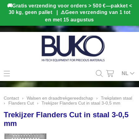
Mijn account
NL
Contact
Contact
›
Walsen en draadtrekgereedschap
›
Trekplaten staal
›
Flanders Cut
›
Trekijzer Flanders Cut in staal 3-0,5 mm
Info
Trekijzer Flanders Cut in staal 3-0,5
Webshop
mm
Kado tips
Home