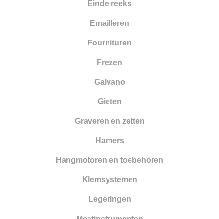
Nieuwe artikelen
Einde reeks
Opleiding
Emailleren
Oppervlakte behandeling
Fournituren
Optiek
Frezen
Parelrijgen
Galvano
Pincetten
Gieten
Polijsten
Graveren en zetten
Reinigen en drogen
Hamers
Ringapparatuur
Hangmotoren en toebehoren
Scharen
Klemsystemen
Schuren
Legeringen
Smeden
Meetinstrumenten