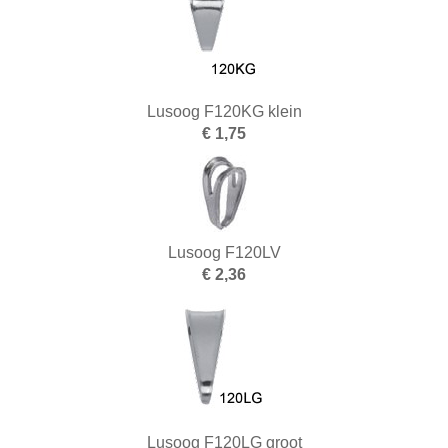
BUKO eigen productie
2e hands
3D Prototyping & Software
Lusoog F120KG klein
€ 1,75
Batterijen
Boeken
Boren en tappen
Lusoog F120LV
Borstels
€ 2,36
Draaien en frezen
Einde reeks
Emailleren
Fournituren
Lusoog F120LG groot