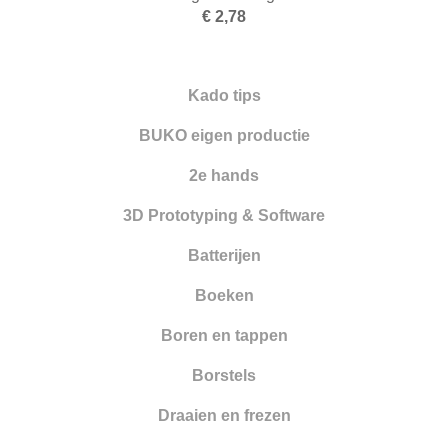
Frezen
€ 2,78
Galvano
Gieten
Kado tips
Graveren en zetten
BUKO eigen productie
Hamers
2e hands
Hangmotoren en toebehoren
3D Prototyping & Software
Klemsystemen
Batterijen
Legeringen
Boeken
Meetinstrumenten
Boren en tappen
Micromotoren
Borstels
Microscopen
Draaien en frezen