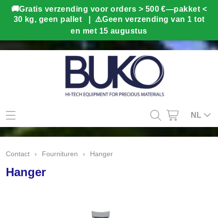
Mijn account
NL
Contact
Contact
›
Fournituren
›
Hanger
Info
Hanger
Webshop
Kado tips
Home