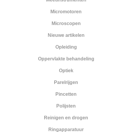
Smelten
Micromotoren
Solderen
Microscopen
Stempelen
Nieuwe artikelen
Tangen
Opleiding
Vijlen
Oppervlakte behandeling
Walsen en draadtrekgereedschap
Optiek
Wasbewerking
Parelrijgen
Werkbanken en toebehoren
Pincetten
Zandstralen
Polijsten
Zagen
Reinigen en drogen
Ringapparatuur