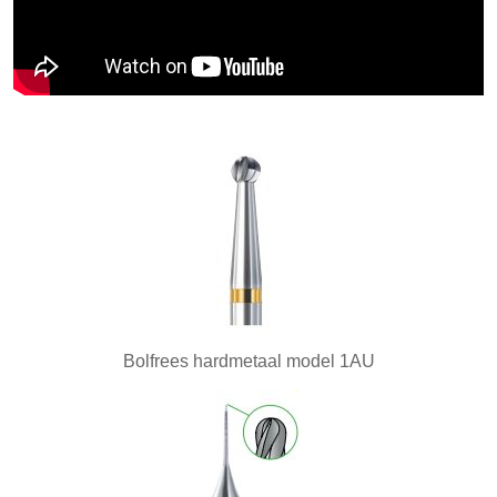
BUKO eigen productie
2e hands
3D Prototyping & Software
Batterijen
Boeken
Boren en tappen
Borstels
Draaien en frezen
Bolfrees hardmetaal model 1AU
Einde reeks
Emailleren
Fournituren