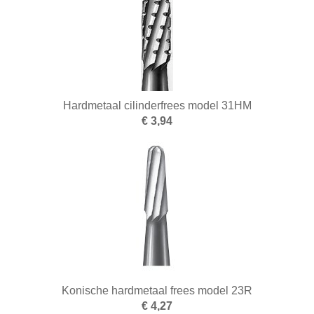
Smelten
Solderen
Stempelen
Hardmetaal cilinderfrees model 31HM
Tangen
€ 3,94
Vijlen
Walsen en draadtrekgereedschap
Wasbewerking
Werkbanken en toebehoren
Zandstralen
Zagen
Konische hardmetaal frees model 23R
€ 4,27