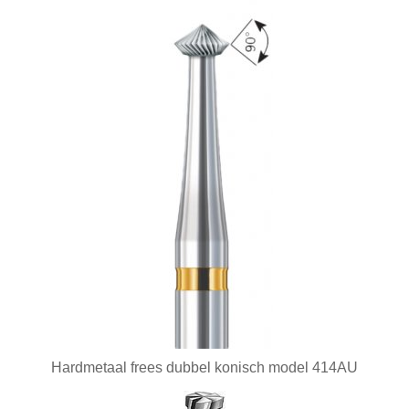
Nieuwe artikelen
Opleiding
Oppervlakte behandeling
Optiek
Parelrijgen
Pincetten
Polijsten
Reinigen en drogen
Ringapparatuur
Scharen
Hardmetaal frees dubbel konisch model 414AU
Schuren
Smeden