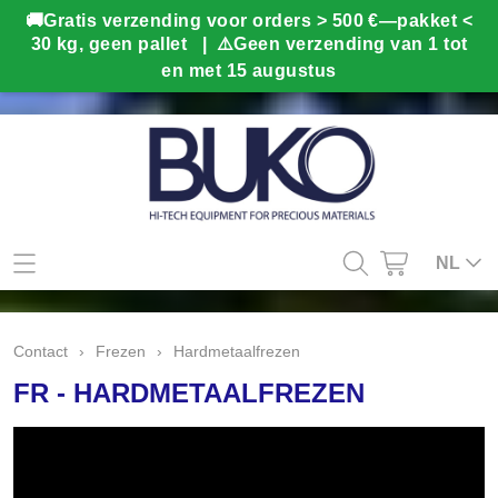
Mijn account
NL
Contact
Contact
›
Frezen
›
Hardmetaalfrezen
Info
FR - HARDMETAALFREZEN
Webshop
Kado tips
Home