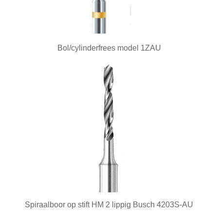
Frezen
Galvano
Gieten
Bol/cylinderfrees model 1ZAU
Graveren en zetten
Hamers
Hangmotoren en toebehoren
Klemsystemen
Legeringen
Meetinstrumenten
Micromotoren
Microscopen
Spiraalboor op stift HM 2 lippig Busch 4203S-AU