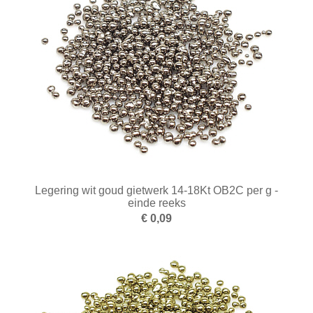
BUKO eigen productie
2e hands
3D Prototyping & Software
Batterijen
Boeken
Boren en tappen
Borstels
Legering wit goud gietwerk 14-18Kt OB2C per g -
einde reeks
Draaien en frezen
€ 0,09
Einde reeks
Emailleren
Fournituren