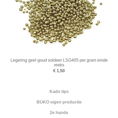
Frezen
Galvano
Gieten
Graveren en zetten
Hamers
Hangmotoren en toebehoren
Legering geel goud soldeer LSG405 per gram einde
reeks
Klemsystemen
€ 1,50
Legeringen
Meetinstrumenten
Kado tips
Micromotoren
BUKO eigen productie
Microscopen
2e hands