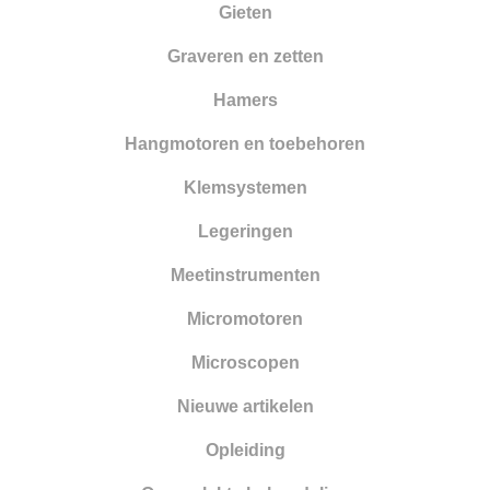
Gieten
Smelten
Graveren en zetten
Solderen
Hamers
Stempelen
Hangmotoren en toebehoren
Tangen
Klemsystemen
Vijlen
Legeringen
Walsen en draadtrekgereedschap
Meetinstrumenten
Wasbewerking
Micromotoren
Werkbanken en toebehoren
Microscopen
Zandstralen
Nieuwe artikelen
Zagen
Opleiding