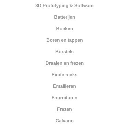
Nieuwe artikelen
3D Prototyping & Software
Opleiding
Batterijen
Oppervlakte behandeling
Boeken
Optiek
Boren en tappen
Parelrijgen
Borstels
Pincetten
Draaien en frezen
Polijsten
Einde reeks
Reinigen en drogen
Emailleren
Ringapparatuur
Fournituren
Scharen
Frezen
Schuren
Galvano
Smeden