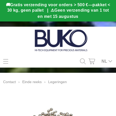
Mijn account
NL
Contact
Contact
›
Einde reeks
›
Legeringen
Info
Webshop
Kado tips
Home