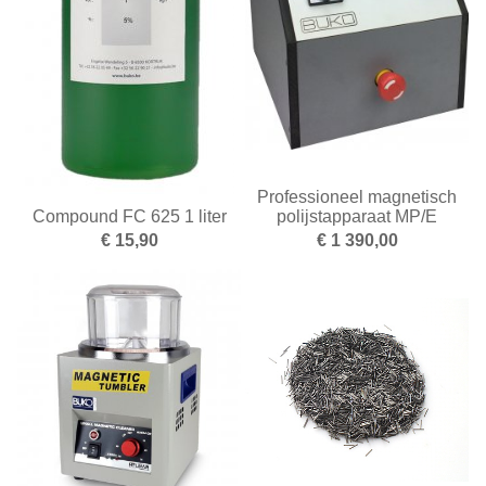
Nieuwe artikelen
Opleiding
Oppervlakte behandeling
Optiek
Parelrijgen
Professioneel magnetisch
Compound FC 625 1 liter
polijstapparaat MP/E
Pincetten
€ 15,90
€ 1 390,00
Polijsten
Reinigen en drogen
Ringapparatuur
Scharen
Schuren
Smeden