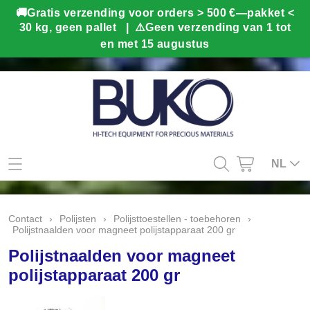
Mijn account
NL
Contact
Contact
›
Polijsten
›
Polijsttoestellen - toebehoren
›
Polijstnaalden voor magneet polijstapparaat 200 gr
Info
Polijstnaalden voor magneet
Webshop
polijstapparaat 200 gr
Kado tips
Home