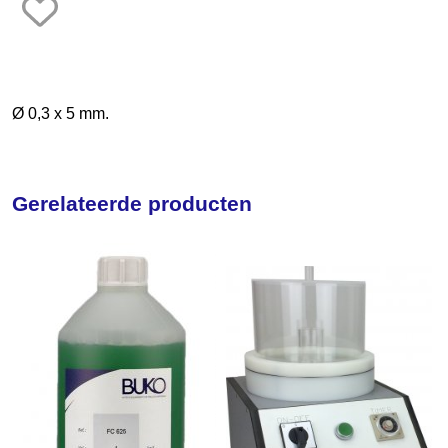
Frezen
Galvano
Gieten
Ø 0,3 x 5 mm.
Graveren en zetten
Hamers
Gerelateerde producten
Hangmotoren en toebehoren
Klemsystemen
Legeringen
Meetinstrumenten
Micromotoren
Microscopen