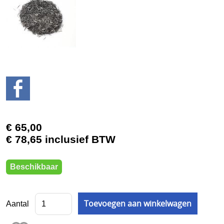
BUKO eigen productie
2e hands
3D Prototyping & Software
Batterijen
Boeken
Boren en tappen
€ 65,00
Borstels
€ 78,65 inclusief BTW
Draaien en frezen
Beschikbaar
Einde reeks
Emailleren
Aantal
Fournituren