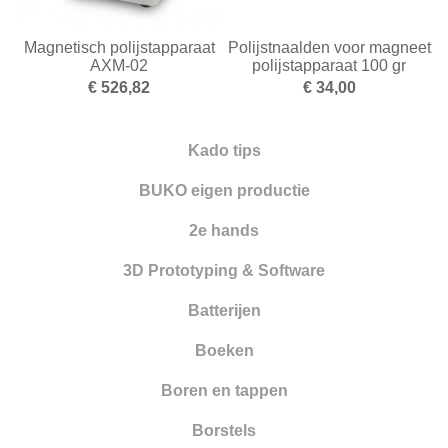
Smelten
Magnetisch polijstapparaat
Polijstnaalden voor magneet
AXM-02
polijstapparaat 100 gr
Solderen
€ 526,82
€ 34,00
Stempelen
Kado tips
Tangen
BUKO eigen productie
Vijlen
2e hands
Walsen en draadtrekgereedschap
3D Prototyping & Software
Wasbewerking
Batterijen
Werkbanken en toebehoren
Boeken
Zandstralen
Boren en tappen
Zagen
Borstels