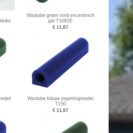
Wastube groen rond excentrisch
stuks
gat T1062E
€ 11,87
model
Wastube blauw zegelringmodel
T150
€ 11,87