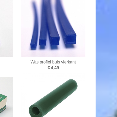
d
Was profiel buis vierkant
€ 4,49