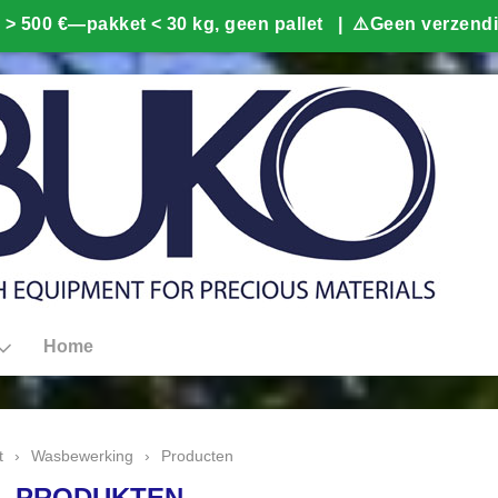
Home
t
›
Wasbewerking
›
Producten
- PRODUKTEN