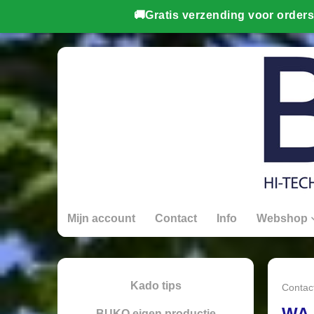
Mijn account
Contact
Info
Webshop
Kado tips
Contac
WA 
BUKO eigen productie