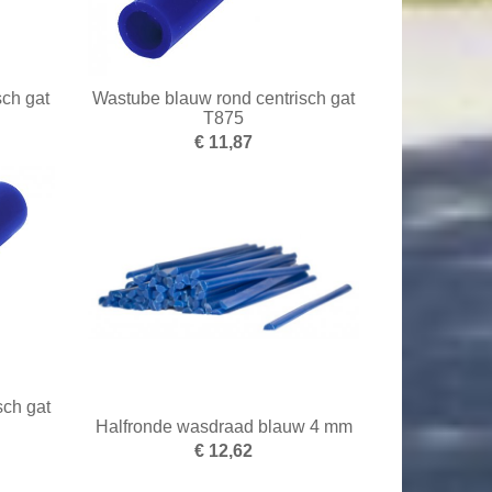
sch gat
Wastube blauw rond centrisch gat
T875
€ 11,87
sch gat
Halfronde wasdraad blauw 4 mm
€ 12,62