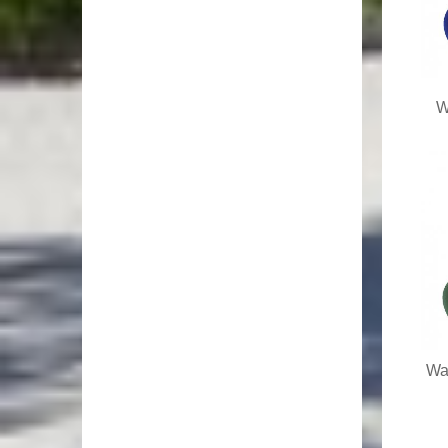
W
Was