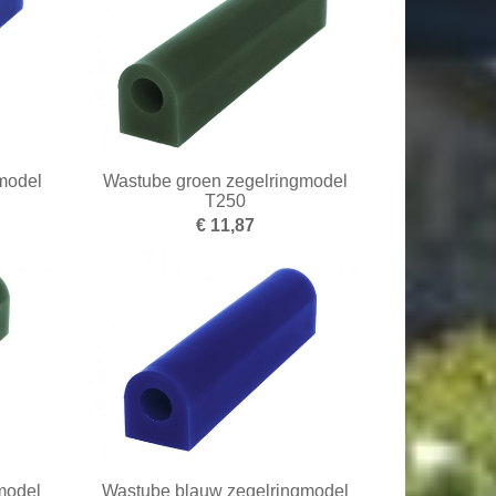
model
Wastube groen zegelringmodel
T250
€ 11,87
model
Wastube blauw zegelringmodel