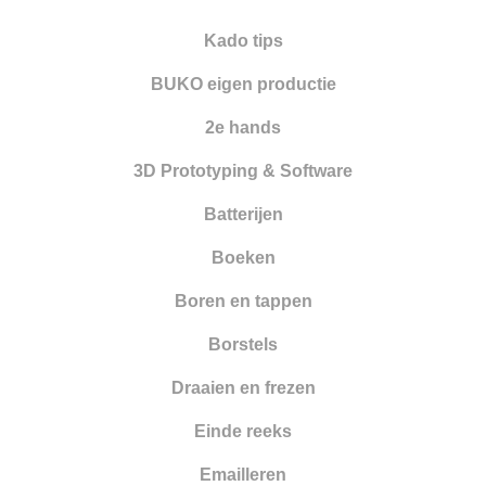
Nieuwe artikelen
Kado tips
Opleiding
BUKO eigen productie
Oppervlakte behandeling
2e hands
Optiek
3D Prototyping & Software
Parelrijgen
Batterijen
Pincetten
Boeken
Polijsten
Boren en tappen
Reinigen en drogen
Borstels
Ringapparatuur
Draaien en frezen
Scharen
Einde reeks
Schuren
Emailleren
Smeden