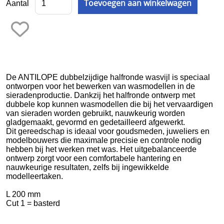
Aantal
Frezen
Galvano
Gieten
Graveren en zetten
De ANTILOPE dubbelzijdige halfronde wasvijl is speciaal
ontworpen voor het bewerken van wasmodellen in de
Hamers
sieradenproductie. Dankzij het halfronde ontwerp met
dubbele kop kunnen wasmodellen die bij het vervaardigen
Hangmotoren en toebehoren
van sieraden worden gebruikt, nauwkeurig worden
gladgemaakt, gevormd en gedetailleerd afgewerkt.
Klemsystemen
Dit gereedschap is ideaal voor goudsmeden, juweliers en
modelbouwers die maximale precisie en controle nodig
Legeringen
hebben bij het werken met was. Het uitgebalanceerde
ontwerp zorgt voor een comfortabele hantering en
Meetinstrumenten
nauwkeurige resultaten, zelfs bij ingewikkelde
modelleertaken.
Micromotoren
L 200 mm
Cut 1 = basterd
Microscopen