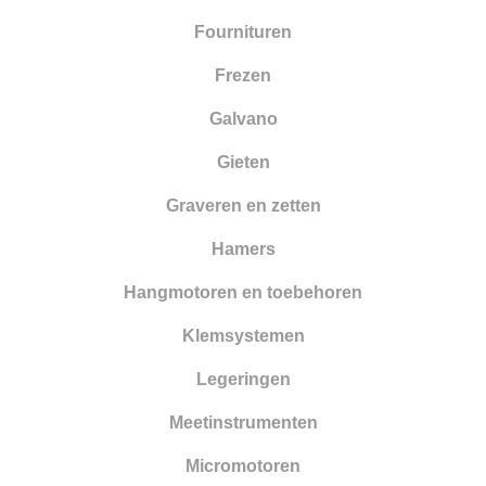
Fournituren
Smelten
Frezen
Solderen
Galvano
Stempelen
Gieten
Tangen
Graveren en zetten
Vijlen
Hamers
Walsen en draadtrekgereedschap
Hangmotoren en toebehoren
Wasbewerking
Klemsystemen
Werkbanken en toebehoren
Legeringen
Zandstralen
Meetinstrumenten
Zagen
Micromotoren