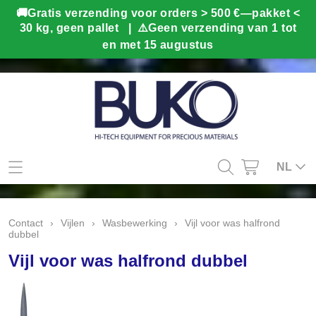
Mijn account
NL
Contact
Contact
›
Vijlen
›
Wasbewerking
›
Vijl voor was halfrond
dubbel
Info
Vijl voor was halfrond dubbel
Webshop
Kado tips
Home